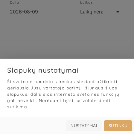
Data
Laikas
Slapukų nustatymai
Ši svetainė naudoja slapukus siekiant užtikrinti
Sąlygos
·
Privatumas
·
Slapukai
geriausią Jūsų vartotojo patirtį. Išjungus šiuos
slapukus, dalis šios interneto svetainės funkcijų
© 2026
„Grožis Saviems“
gali neveikti. Norėdami tęsti, privalote duoti
Mobilioji darbo knyga grožio specialistams
sutikimą.




Prisijungti
Užsakyti
Galerija
Apie
NUSTATYMAI
SUTINKU