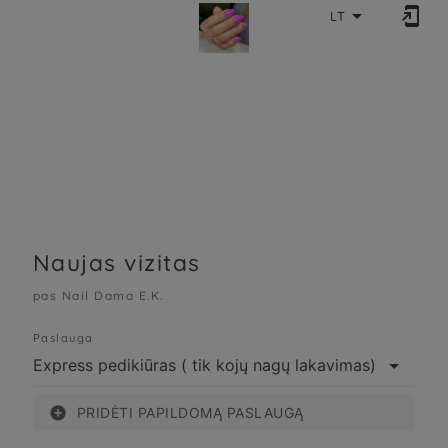


LT
Naujas vizitas
pas Nail Dama E.K.
Paslauga

PRIDĖTI PAPILDOMĄ PASLAUGĄ