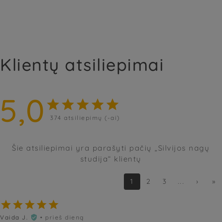
Klientų atsiliepimai
5,0





374
atsiliepimų (-ai)
Šie atsiliepimai yra parašyti pačių „Silvijos nagų
studija“ klientų
1
2
3
...
›
»





Vaida J.
• prieš dieną
