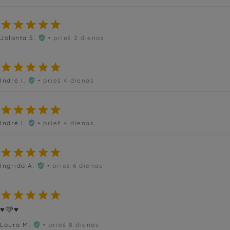





Jolanta S.
• prieš 2 dienas






Indrė I.
• prieš 4 dienas






Indrė I.
• prieš 4 dienas






Ingrida A.
• prieš 6 dienas






♥️🩵♥️
Laura M.
• prieš 8 dienas
