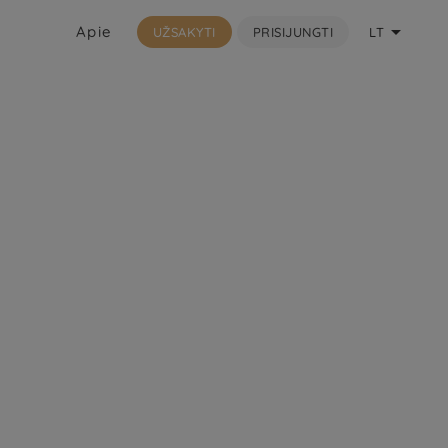

Apie
UŽSAKYTI
PRISIJUNGTI
LT