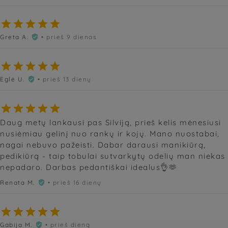





Greta A.
• prieš 9 dienas






Eglė U.
• prieš 13 dienų






Daug metų lankausi pas Silviją, prieš kelis mėnesiusi
nusiėmiau gelinį nuo rankų ir kojų. Mano nuostabai,
nagai nebuvo pažeisti. Dabar darausi manikiūrą,
pedikiūrą - taip tobulai sutvarkytų odelių man niekas
nepadaro. Darbas pedantiškai idealus👌🫶
Renata M.
• prieš 16 dienų






Gabija M.
• prieš dieną
