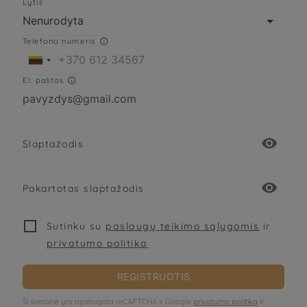
Lytis
Telefono numeris

Lietuva
+370
El. paštas

visibility
Slaptažodis
visibility
Pakartotas slaptažodis
Sutinku su
paslaugų teikimo sąlygomis
ir
privatumo politika
REGISTRUOTIS
Ši svetainė yra apsaugota reCAPTCHA ir Google
privatumo politika
ir