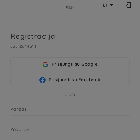


LT
Registracija
pas Ža’Na’il
Prisijungti su Google
Prisijungti su Facebook
arba
Vardas
Pavardė