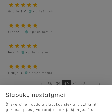





Gabrielė K.
• prieš metus






Giedre S.
• prieš metus






Inga B.
• prieš metus






Otilija B.
• prieš metus

«
‹
38
39
40
41
42
›
»
Slapukų nustatymai
Ši svetainė naudoja slapukus siekiant užtikrinti
Sąlygos
·
Privatumas
·
Slapukai
geriausią Jūsų vartotojo patirtį. Išjungus šiuos