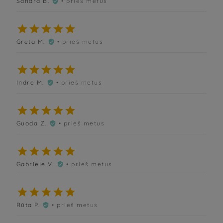
Sandra B.
• prieš metus






Greta M.
• prieš metus






Indre M.
• prieš metus






Guoda Z.
• prieš metus






Gabriele V.
• prieš metus






Rūta P.
• prieš metus
