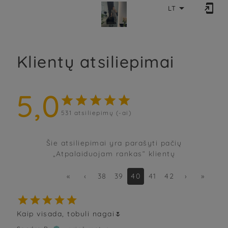


LT
Klientų atsiliepimai
5,0





531
atsiliepimų (-ai)
Šie atsiliepimai yra parašyti pačių
„Atpalaiduojam rankas“ klientų
«
‹
38
39
40
41
42
›
»





Kaip visada, tobuli nagai🌷