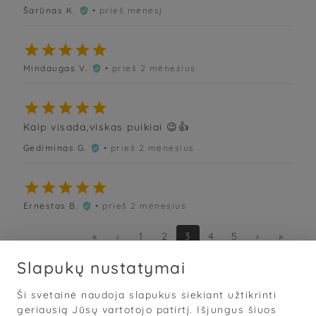
Šarūnas K.
• prieš mėnesį






Mindaugas V.
• prieš 2 mėnesius






Kaip visada,viskas puikiai 😉👍
Gediminas G.
• prieš 2 mėnesius






Ernestas B.
• prieš 2 mėnesius

«
‹
1
2
3
4
5
›
»
Slapukų nustatymai
Ši svetainė naudoja slapukus siekiant užtikrinti
Sąlygos
·
Privatumas
·
Slapukai
geriausią Jūsų vartotojo patirtį. Išjungus šiuos