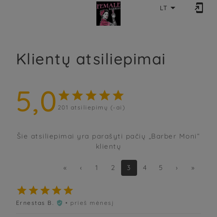


LT
Klientų atsiliepimai
5,0





201
atsiliepimų (-ai)
Šie atsiliepimai yra parašyti pačių „Barber Moni“
klientų
«
‹
1
2
3
4
5
›
»





Ernestas B.
• prieš mėnesį
