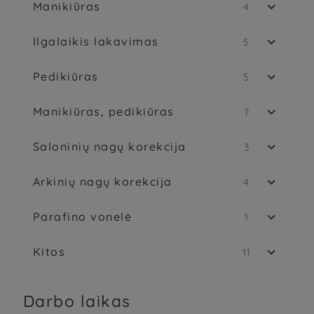
Manikiūras

4
Ilgalaikis lakavimas

5
Pedikiūras

5
Manikiūras, pedikiūras

7
Saloninių nagų korekcija

3
Arkinių nagų korekcija

4
Parafino vonelė

1
Kitos

11
Darbo laikas