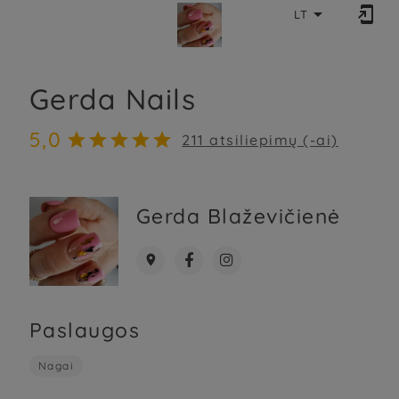


LT
Gerda Nails
5,0





211
atsiliepimų (-ai)
Gerda Blaževičienė



Paslaugos
Nagai