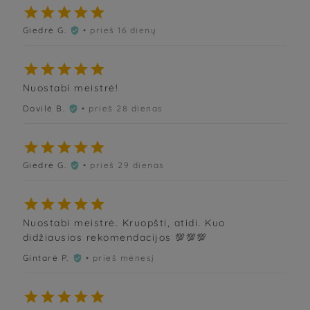





Giedrė G.
• prieš 16 dienų






Nuostabi meistrė!
Dovilė B.
• prieš 28 dienas






Giedrė G.
• prieš 29 dienas






Nuostabi meistrė. Kruopšti, atidi. Kuo
didžiausios rekomendacijos 💯💯💯
Gintarė P.
• prieš mėnesį





