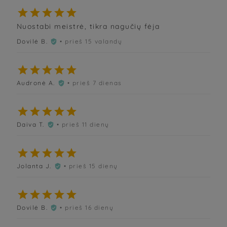





Nuostabi meistrė, tikra nagučių fėja
Dovilė B.
• prieš 15 valandų






Audronė A.
• prieš 7 dienas






Daiva T.
• prieš 11 dienų






Jolanta J.
• prieš 15 dienų






Dovilė B.
• prieš 16 dienų
