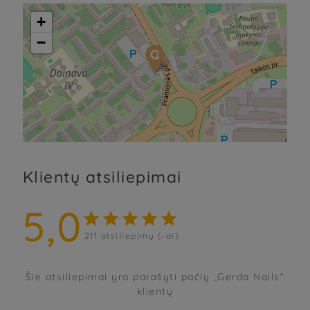
+
−
Klientų atsiliepimai
5,0





211
atsiliepimų (-ai)
Šie atsiliepimai yra parašyti pačių „Gerda Nails“
klientų