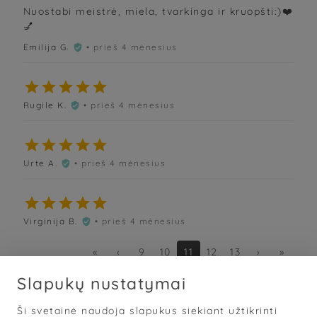
Nuostabi meistrė, miela, tvarkinga ir kruopšti:)❤️
💅
Emilija G.
• prieš 4 mėnesius






Rugile K.
• prieš 4 mėnesius






Urte A.
• prieš 4 mėnesius






Virginija B.
• prieš 4 mėnesius

«
‹
9
10
11
12
13
›
»
Slapukų nustatymai
Ši svetainė naudoja slapukus siekiant užtikrinti