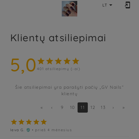


LT
Klientų atsiliepimai
5,0





401
atsiliepimų (-ai)
Šie atsiliepimai yra parašyti pačių „GV Nails“
klientų
«
‹
9
10
11
12
13
›
»





Ieva G.
• prieš 4 mėnesius
