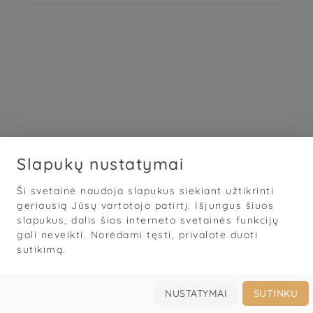
Slapukų nustatymai
Ši svetainė naudoja slapukus siekiant užtikrinti
Sąlygos
·
Privatumas
·
Slapukai
geriausią Jūsų vartotojo patirtį. Išjungus šiuos
slapukus, dalis šios interneto svetainės funkcijų
© 2026
„Grožis Saviems“
gali neveikti. Norėdami tęsti, privalote duoti
Mobilioji darbo knyga grožio specialistams
sutikimą.




Prisijungti
Užsakyti
Galerija
Apie
NUSTATYMAI
SUTINKU