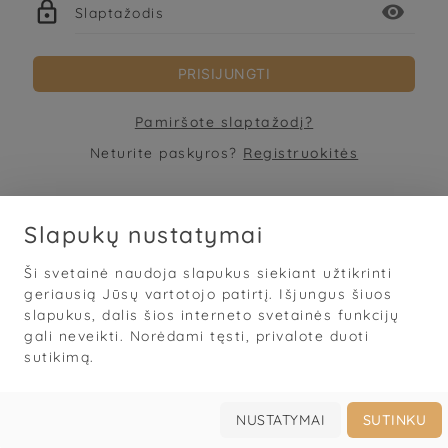

visibility
Slaptažodis
PRISIJUNGTI
Pamiršote slaptažodį?
Neturite paskyros?
Registruokitės
Slapukų nustatymai
Ši svetainė naudoja slapukus siekiant užtikrinti
Sąlygos
·
Privatumas
·
Slapukai
geriausią Jūsų vartotojo patirtį. Išjungus šiuos
slapukus, dalis šios interneto svetainės funkcijų
© 2026
„Grožis Saviems“
gali neveikti. Norėdami tęsti, privalote duoti
Mobilioji darbo knyga grožio specialistams
sutikimą.




Prisijungti
Užsakyti
Galerija
Apie
NUSTATYMAI
SUTINKU