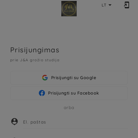


LT
Prisijungimas
prie J&A grožio studija
Prisijungti su Google
Prisijungti su Facebook
arba

El. paštas