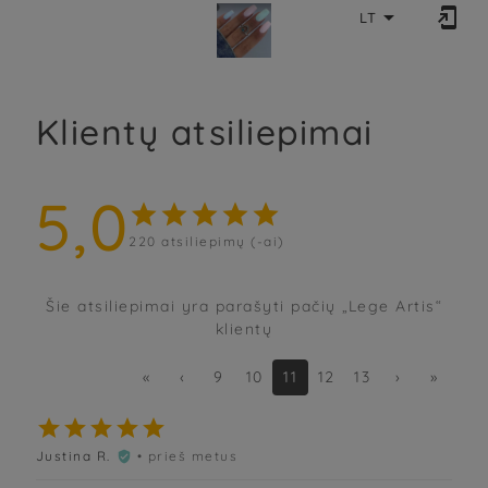


LT
Klientų atsiliepimai
5,0





220
atsiliepimų (-ai)
Šie atsiliepimai yra parašyti pačių „Lege Artis“
klientų
«
‹
9
10
11
12
13
›
»





Justina R.
• prieš metus
