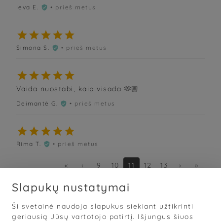
Ieva E.
• prieš metus






Simona S.
• prieš metus






Vaida nuostabi, kaip visada 🫶🏼
Deimantė G.
• prieš metus






Rima T.
• prieš metus

«
‹
9
10
11
12
13
›
»
Slapukų nustatymai
Ši svetainė naudoja slapukus siekiant užtikrinti
Sąlygos
·
Privatumas
·
Slapukai
geriausią Jūsų vartotojo patirtį. Išjungus šiuos