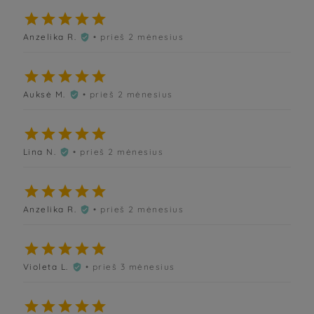





Anzelika R.
• prieš 2 mėnesius






Auksė M.
• prieš 2 mėnesius






Lina N.
• prieš 2 mėnesius






Anzelika R.
• prieš 2 mėnesius






Violeta L.
• prieš 3 mėnesius





