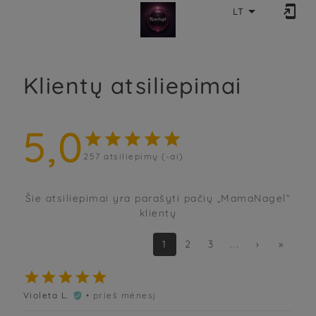


LT
Klientų atsiliepimai
5,0





257
atsiliepimų (-ai)
Šie atsiliepimai yra parašyti pačių „MamaNagel“
klientų
1
2
3
...
›
»





Violeta L.
• prieš mėnesį
