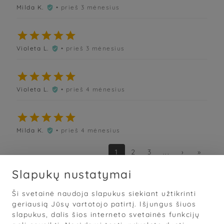
Milda K.
• prieš 3 mėnesius






Violeta L.
• prieš 3 mėnesius






Violeta L.
• prieš 4 mėnesius






Milda K.
• prieš 4 mėnesius

1
2
3
...
›
»
Slapukų nustatymai
Ši svetainė naudoja slapukus siekiant užtikrinti
Sąlygos
·
Privatumas
·
Slapukai
geriausią Jūsų vartotojo patirtį. Išjungus šiuos
slapukus, dalis šios interneto svetainės funkcijų
© 2026
„Grožis Saviems“