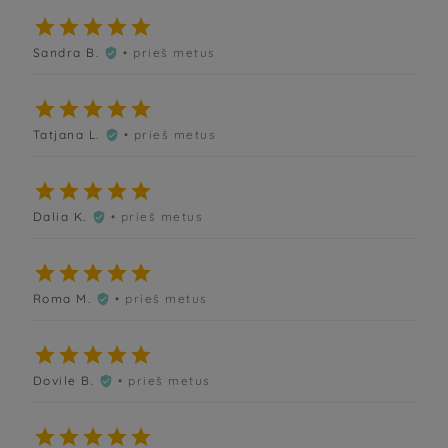





Sandra B.
• prieš metus






Tatjana L.
• prieš metus






Dalia K.
• prieš metus






Roma M.
• prieš metus






Dovile B.
• prieš metus





