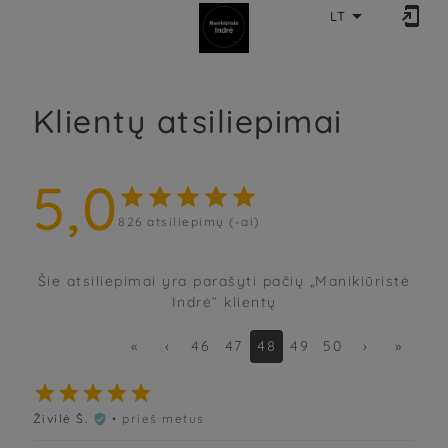


LT
Klientų atsiliepimai
5,0





826
atsiliepimų (-ai)
Šie atsiliepimai yra parašyti pačių „Manikiūristė
Indrė“ klientų
«
‹
46
47
48
49
50
›
»





Živilė Š.
• prieš metus
