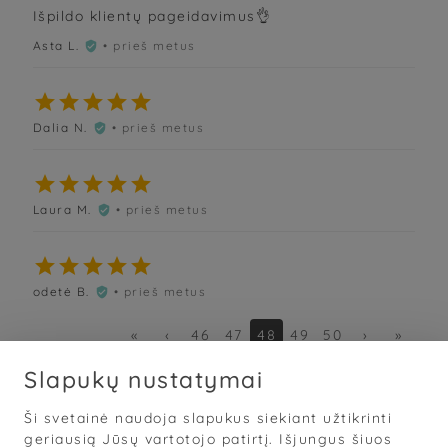
Išpildo klientų pageidavimus👌
Asta L.
• prieš metus






Dalia N.
• prieš metus






Laura M.
• prieš metus






odetė B.
• prieš metus

«
‹
46
47
48
49
50
›
»
Slapukų nustatymai
Ši svetainė naudoja slapukus siekiant užtikrinti
Sąlygos
·
Privatumas
·
Slapukai
geriausią Jūsų vartotojo patirtį. Išjungus šiuos