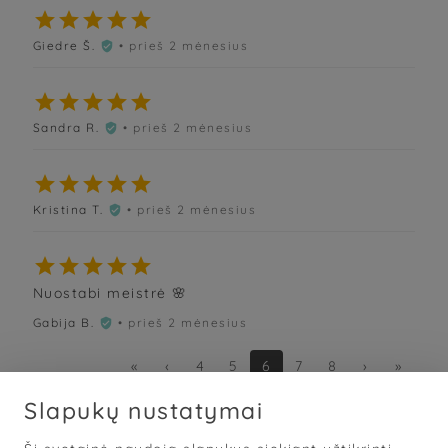





Giedre Š.
• prieš 2 mėnesius






Sandra R.
• prieš 2 mėnesius






Kristina T.
• prieš 2 mėnesius






Nuostabi meistrė 🌸
Gabija B.
• prieš 2 mėnesius

«
‹
4
5
6
7
8
›
»
Slapukų nustatymai