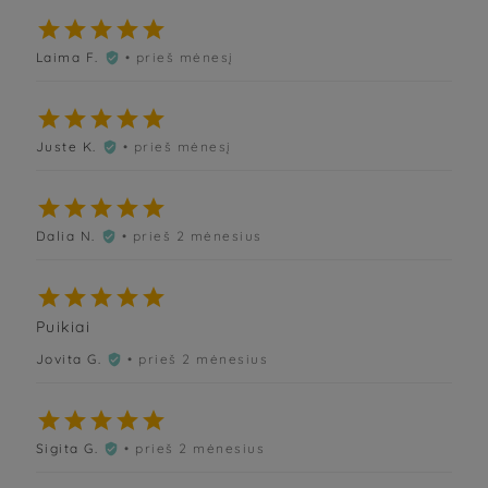





Laima F.
• prieš mėnesį






Juste K.
• prieš mėnesį






Dalia N.
• prieš 2 mėnesius






Puikiai
Jovita G.
• prieš 2 mėnesius






Sigita G.
• prieš 2 mėnesius
