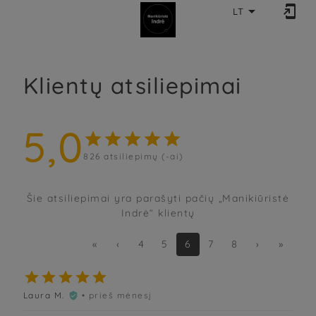


LT
Klientų atsiliepimai
5,0





826
atsiliepimų (-ai)
Šie atsiliepimai yra parašyti pačių „Manikiūristė
Indrė“ klientų
«
‹
4
5
6
7
8
›
»





Laura M.
• prieš mėnesį
