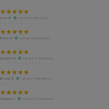





Lina M.
• prieš 3 mėnesius






Dalia K.
• prieš 3 mėnesius






Sonata M.
• prieš 3 mėnesius






Birutė Š.
• prieš 3 mėnesius






Tatjana L.
• prieš 3 mėnesius
