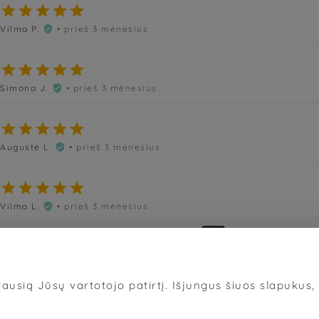





Vilma P.
• prieš 3 mėnesius






Simona J.
• prieš 3 mėnesius






Augustė L.
• prieš 3 mėnesius






Vilma L.
• prieš 3 mėnesius

«
‹
7
8
9
10
11
›
»
ausią Jūsų vartotojo patirtį. Išjungus šiuos slapukus, d
Sąlygos
·
Privatumas
·
Slapukai