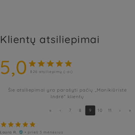
Klientų atsiliepimai
5,0





826
atsiliepimų (-ai)
Šie atsiliepimai yra parašyti pačių „Manikiūristė
Indrė“ klientų
«
‹
7
8
9
10
11
›
»





Laura R.
• prieš 3 mėnesius
