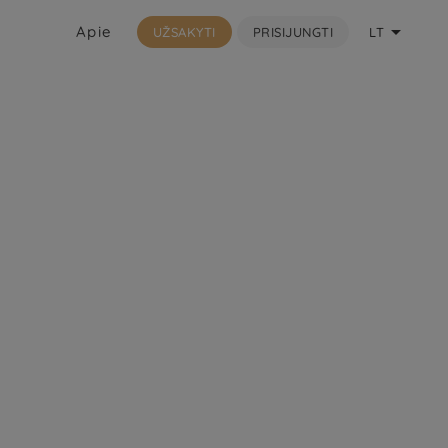

Apie
UŽSAKYTI
PRISIJUNGTI
LT