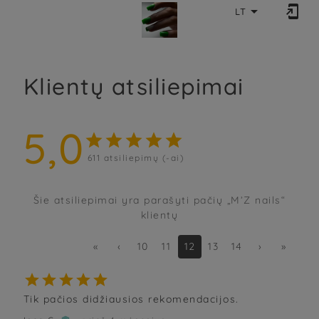


LT
Klientų atsiliepimai
5,0





611
atsiliepimų (-ai)
Šie atsiliepimai yra parašyti pačių „M’Z nails“
klientų
«
‹
10
11
12
13
14
›
»





Tik pačios didžiausios rekomendacijos.