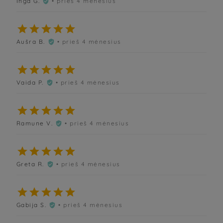
Inga G.
• prieš 4 mėnesius






Aušra B.
• prieš 4 mėnesius






Vaida P.
• prieš 4 mėnesius






Ramune V.
• prieš 4 mėnesius






Greta R.
• prieš 4 mėnesius






Gabija S.
• prieš 4 mėnesius
