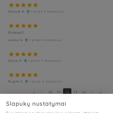





Danutė R.
• prieš 4 mėnesius






Puikiai!!!
Laima N.
• prieš 4 mėnesius






Daiva S.
• prieš 5 mėnesius






Rugile S.
• prieš 5 mėnesius

«
‹
10
11
12
13
14
›
»
Slapukų nustatymai