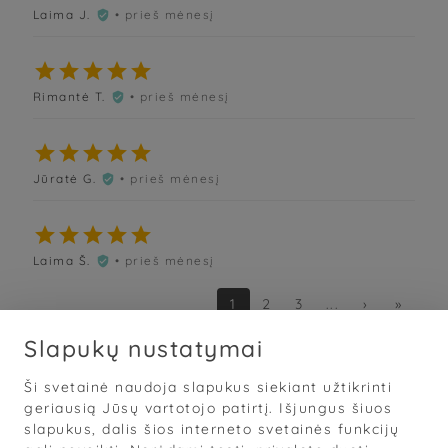
Laima J.
• prieš mėnesį






Rimantė T.
• prieš mėnesį






Jūratė G.
• prieš mėnesį






Laima Š.
• prieš mėnesį

1
2
3
...
›
»
Slapukų nustatymai
Ši svetainė naudoja slapukus siekiant užtikrinti
Sąlygos
·
Privatumas
·
Slapukai
geriausią Jūsų vartotojo patirtį. Išjungus šiuos
slapukus, dalis šios interneto svetainės funkcijų
© 2026
„Grožis Saviems“