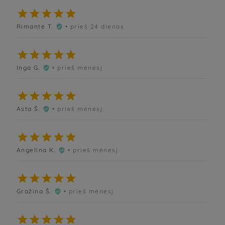





Rimantė T.
• prieš 24 dienas






Inga G.
• prieš mėnesį






Asta Š.
• prieš mėnesį






Angelina K.
• prieš mėnesį






Gražina Š.
• prieš mėnesį





