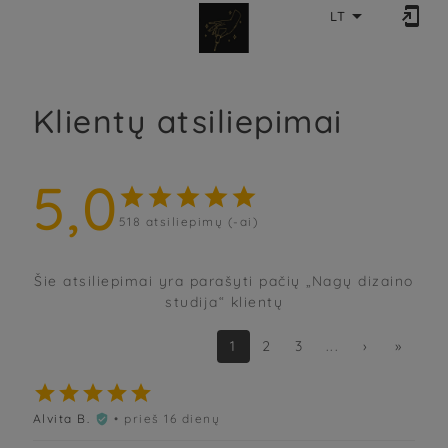


LT
Klientų atsiliepimai
5,0





518
atsiliepimų (-ai)
Šie atsiliepimai yra parašyti pačių „Nagų dizaino
studija“ klientų
1
2
3
...
›
»





Alvita B.
• prieš 16 dienų
