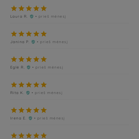





Laura R.
• prieš mėnesį






Janina P.
• prieš mėnesį






Eglė R.
• prieš mėnesį






Rita K.
• prieš mėnesį






Irena E.
• prieš mėnesį





