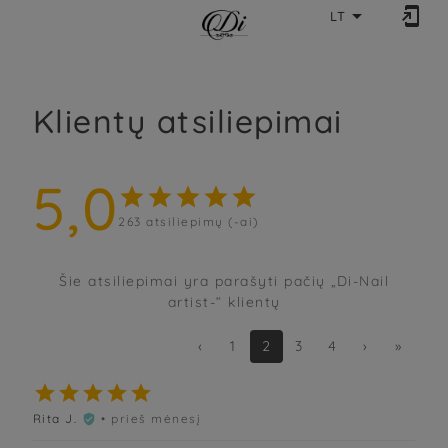


LT
Klientų atsiliepimai
5,0





263
atsiliepimų (-ai)
Šie atsiliepimai yra parašyti pačių „Di-Nail
artist-“ klientų
‹
1
2
3
4
›
»





Rita J.
• prieš mėnesį
