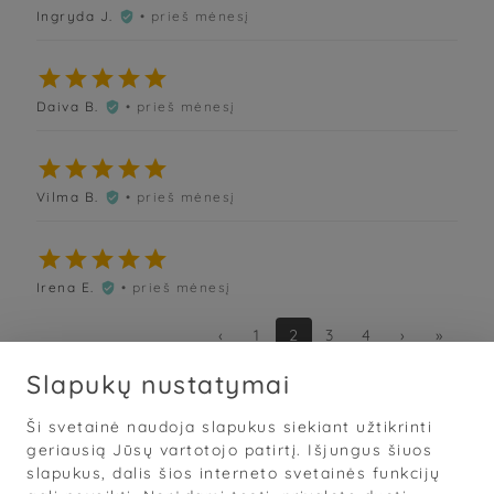
Ingryda J.
• prieš mėnesį






Daiva B.
• prieš mėnesį






Vilma B.
• prieš mėnesį






Irena E.
• prieš mėnesį

‹
1
2
3
4
›
»
Slapukų nustatymai
Ši svetainė naudoja slapukus siekiant užtikrinti
Sąlygos
·
Privatumas
·
Slapukai
geriausią Jūsų vartotojo patirtį. Išjungus šiuos
slapukus, dalis šios interneto svetainės funkcijų
© 2026
„Grožis Saviems“