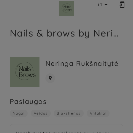


LT
Nails & brows by Neringa
Neringa Rukšnaitytė

Paslaugos
Nagai
Veidas
Blakstienos
Antakiai