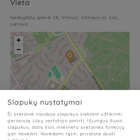
Vieta
Gedvydžių gatvė 24, Vilnius, Vilniaus m. sav.,
Lietuva
+
−
Slapukų nustatymai
Ši svetainė naudoja slapukus siekiant užtikrinti
Sąlygos
·
Privatumas
·
Slapukai
geriausią Jūsų vartotojo patirtį. Išjungus šiuos
slapukus, dalis šios interneto svetainės funkcijų
© 2026
„Grožis Saviems“
gali neveikti. Norėdami tęsti, privalote duoti
Mobilioji darbo knyga grožio specialistams