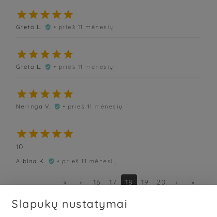





Greta L.
• prieš 11 mėnesių






Greta L.
• prieš 11 mėnesių






Neringa V.
• prieš 11 mėnesių






10
Albina K.
• prieš 11 mėnesių

«
‹
16
17
18
19
20
›
»
Slapukų nustatymai