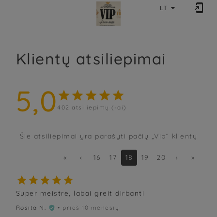


LT
Klientų atsiliepimai
5,0





402
atsiliepimų (-ai)
Šie atsiliepimai yra parašyti pačių „Vip“ klientų
«
‹
16
17
18
19
20
›
»





Super meistre, labai greit dirbanti
Rosita N.
• prieš 10 mėnesių
