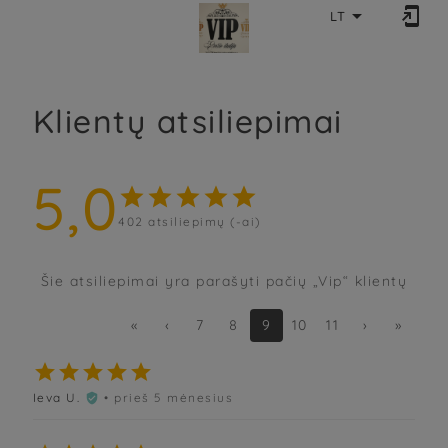


LT
Klientų atsiliepimai
5,0





402
atsiliepimų (-ai)
Šie atsiliepimai yra parašyti pačių „Vip“ klientų
«
‹
7
8
9
10
11
›
»





Ieva U.
• prieš 5 mėnesius
