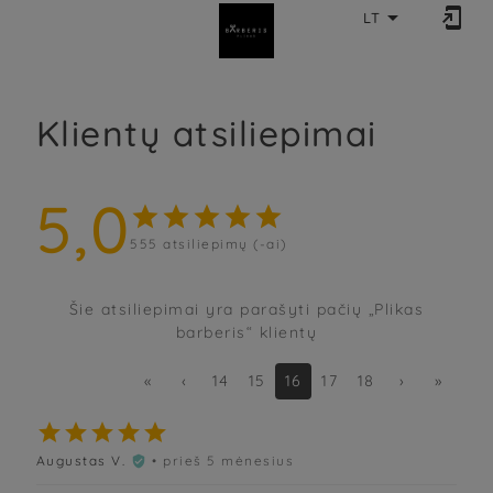


LT
Klientų atsiliepimai
5,0





555
atsiliepimų (-ai)
Šie atsiliepimai yra parašyti pačių „Plikas
barberis“ klientų
«
‹
14
15
16
17
18
›
»





Augustas V.
• prieš 5 mėnesius
