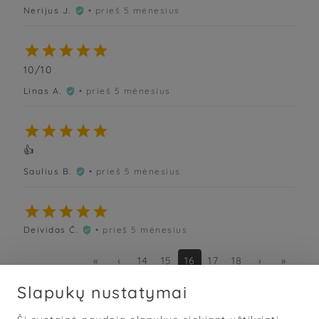
Nerijus J.
• prieš 5 mėnesius






10/10
Linas A.
• prieš 5 mėnesius






👍
Saulius B.
• prieš 5 mėnesius






Deividas Č.
• prieš 5 mėnesius

«
‹
14
15
16
17
18
›
»
Slapukų nustatymai