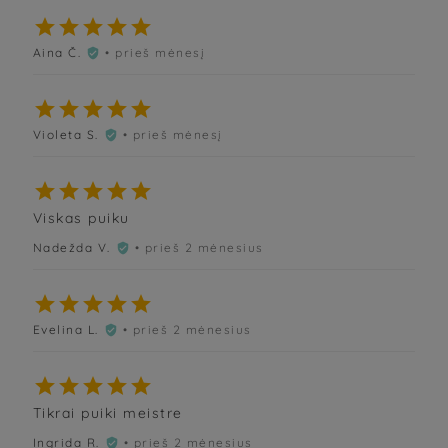





Aina Č.
• prieš mėnesį






Violeta S.
• prieš mėnesį






Viskas puiku
Nadežda V.
• prieš 2 mėnesius






Evelina L.
• prieš 2 mėnesius






Tikrai puiki meistre
Ingrida R.
• prieš 2 mėnesius
