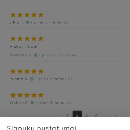





Lilija F.
• prieš 2 mėnesius






Viskas super
Nadežda V.
• prieš 2 mėnesius






jolanta S.
• prieš 2 mėnesius






Violeta S.
• prieš 3 mėnesius

‹
1
2
3
4
›
»
Slapukų nustatymai