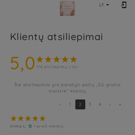


LT
Klientų atsiliepimai
5,0





176
atsiliepimų (-ai)
Šie atsiliepimai yra parašyti pačių „SG grožio
meistrė“ klientų
‹
1
2
3
4
›
»





Vilma L.
• prieš mėnesį
