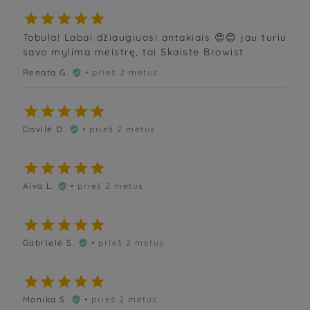





Tobula! Labai džiaugiuosi antakiais 😍😊 jau turiu
savo mylima meistrę, tai Skaiste Browist
Renata G.
• prieš 2 metus






Dovilė D.
• prieš 2 metus






Aiva L.
• prieš 2 metus






Gabrielė S.
• prieš 2 metus






Monika S.
• prieš 2 metus
