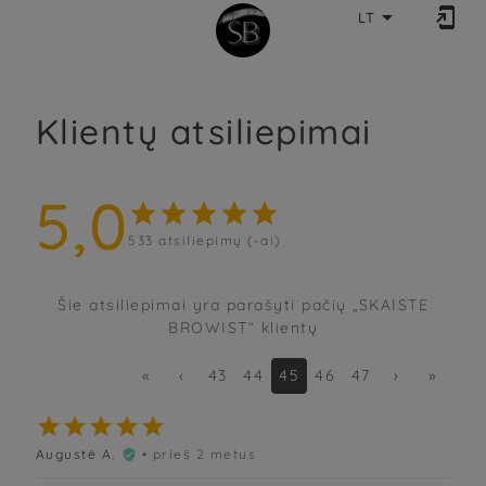


LT
Klientų atsiliepimai
5,0





533
atsiliepimų (-ai)
Šie atsiliepimai yra parašyti pačių „SKAISTE
BROWIST“ klientų
«
‹
43
44
45
46
47
›
»





Augustė A.
• prieš 2 metus
