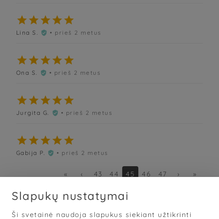





Lina S.
• prieš 2 metus






Ona S.
• prieš 2 metus






Jurgita G.
• prieš 2 metus






Gabija P.
• prieš 2 metus

«
‹
43
44
45
46
47
›
»
Slapukų nustatymai
Ši svetainė naudoja slapukus siekiant užtikrinti