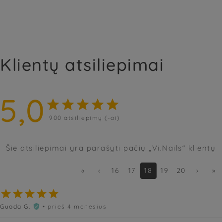
Klientų atsiliepimai
5,0





900
atsiliepimų (-ai)
Šie atsiliepimai yra parašyti pačių „Vi.Nails“ klientų
«
‹
16
17
18
19
20
›
»





Guoda G.
• prieš 4 mėnesius
