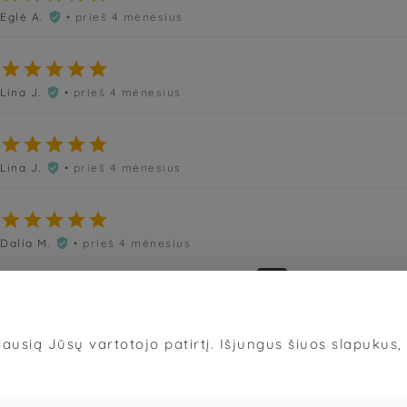
Eglė A.
• prieš 4 mėnesius






Lina J.
• prieš 4 mėnesius






Lina J.
• prieš 4 mėnesius






Dalia M.
• prieš 4 mėnesius

«
‹
16
17
18
19
20
›
»
ausią Jūsų vartotojo patirtį. Išjungus šiuos slapukus, d
Sąlygos
·
Privatumas
·
Slapukai
© 2026
„Grožis Saviems“