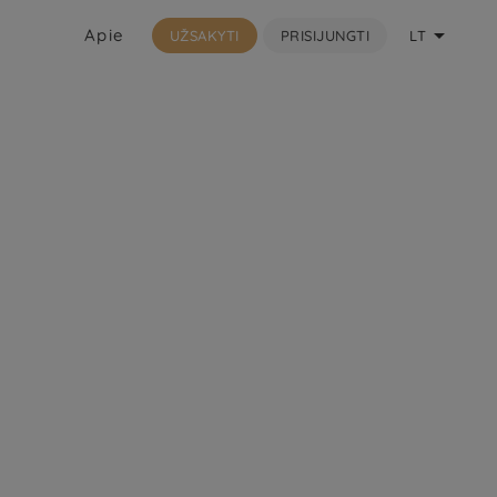

Apie
UŽSAKYTI
PRISIJUNGTI
LT