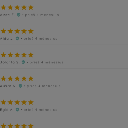





Aistė Z.
• prieš 4 mėnesius






Alda J.
• prieš 4 mėnesius






Jolanta S.
• prieš 4 mėnesius






Aušra N.
• prieš 4 mėnesius






Eglė A.
• prieš 4 mėnesius





