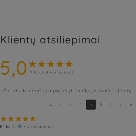
Klientų atsiliepimai
5,0





900
atsiliepimų (-ai)
Šie atsiliepimai yra parašyti pačių „Vi.Nails“ klientų
«
‹
3
4
5
6
7
›
»





Erika A.
• prieš mėnesį
