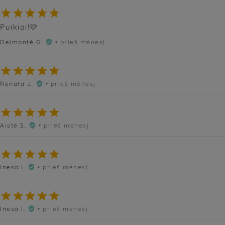





Puikiai!🩷
Deimantė G.
• prieš mėnesį






Renata J.
• prieš mėnesį






Aistė S.
• prieš mėnesį






Inesa I.
• prieš mėnesį






Inesa I.
• prieš mėnesį
