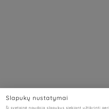
Slapukų nustatymai
Ši svetainė naudoja slapukus siekiant užtikrinti geri