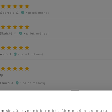





Gabriele O.
• prieš mėnesį






Skaistė M.
• prieš mėnesį






Alda J.
• prieš mėnesį






💚
Laura J.
• prieš mėnesį

«
‹
3
4
5
6
7
›
»
ausią Jūsų vartotojo patirtį. Išjungus šiuos slapukus, d