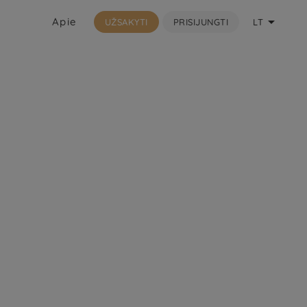

Apie
UŽSAKYTI
PRISIJUNGTI
LT