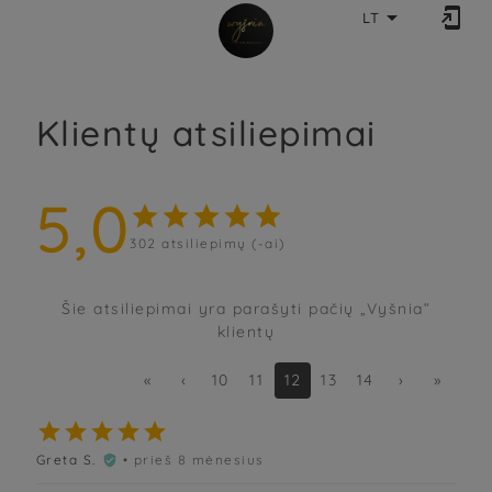


LT
Klientų atsiliepimai
5,0





302
atsiliepimų (-ai)
Šie atsiliepimai yra parašyti pačių „Vyšnia“
klientų
«
‹
10
11
12
13
14
›
»





Greta S.
• prieš 8 mėnesius
