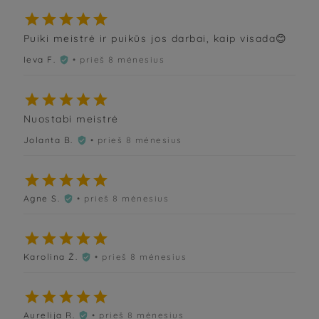





Puiki meistrė ir puikūs jos darbai, kaip visada😊
Ieva F.
• prieš 8 mėnesius






Nuostabi meistrė
Jolanta B.
• prieš 8 mėnesius






Agne S.
• prieš 8 mėnesius






Karolina Ž.
• prieš 8 mėnesius






Aurelija R.
• prieš 8 mėnesius
