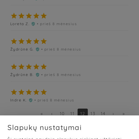





Loreta Z.
• prieš 8 mėnesius






Žydrūnė G.
• prieš 8 mėnesius






Žydrūnė B.
• prieš 8 mėnesius






Indrė K.
• prieš 8 mėnesius

«
‹
10
11
12
13
14
›
»
Slapukų nustatymai