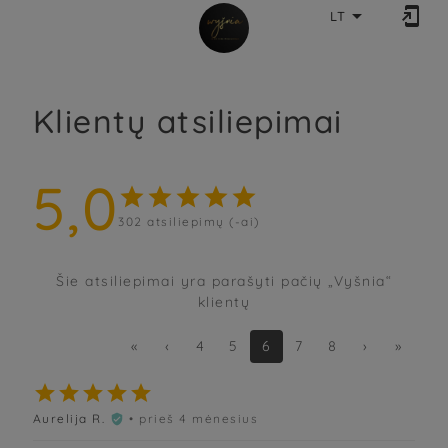


LT
Klientų atsiliepimai
5,0





302
atsiliepimų (-ai)
Šie atsiliepimai yra parašyti pačių „Vyšnia“
klientų
«
‹
4
5
6
7
8
›
»





Aurelija R.
• prieš 4 mėnesius
