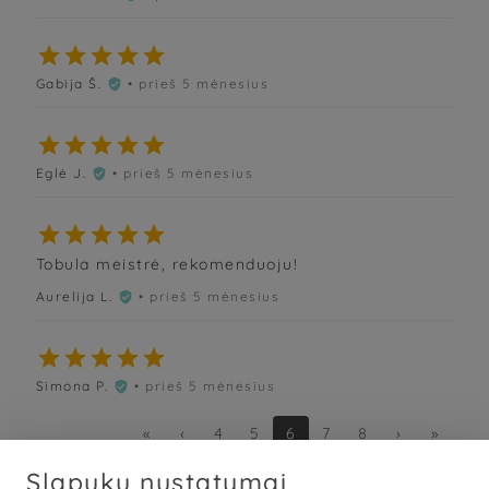





Gabija Š.
• prieš 5 mėnesius






Eglė J.
• prieš 5 mėnesius






Tobula meistrė, rekomenduoju!
Aurelija L.
• prieš 5 mėnesius






Simona P.
• prieš 5 mėnesius

«
‹
4
5
6
7
8
›
»
Slapukų nustatymai