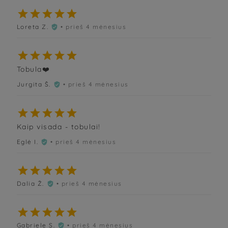





Loreta Z.
• prieš 4 mėnesius






Tobula❤️
Jurgita Š.
• prieš 4 mėnesius






Kaip visada - tobulai!
Eglė I.
• prieš 4 mėnesius






Dalia Ž.
• prieš 4 mėnesius






Gabriele S.
• prieš 4 mėnesius
