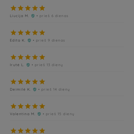





Liucija M.
• prieš 6 dienas






Edita K.
• prieš 9 dienas






Irutė L.
• prieš 13 dienų






Deimilė K.
• prieš 14 dienų






Valentina M.
• prieš 15 dienų





