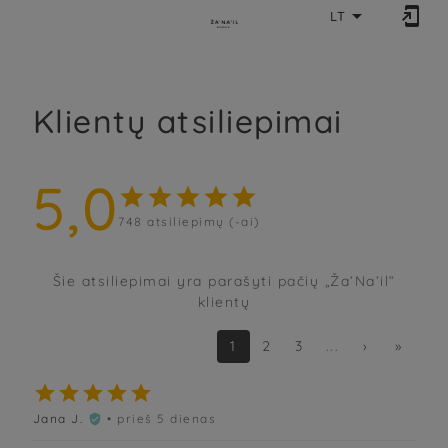


LT
Klientų atsiliepimai
5,0





748
atsiliepimų (-ai)
Šie atsiliepimai yra parašyti pačių „Ža’Na’il“
klientų
1
2
3
...
›
»





Jana J.
• prieš 5 dienas
