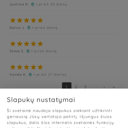
Justina K.
• prieš 20 dienų






Daiva J.
• prieš dieną






Toma S.
• prieš dieną






Vanda K.
• prieš 27 dienas

1
2
3
...
›
»
Slapukų nustatymai
Ši svetainė naudoja slapukus siekiant užtikrinti
Sąlygos
·
Privatumas
·
Slapukai
geriausią Jūsų vartotojo patirtį. Išjungus šiuos
slapukus, dalis šios interneto svetainės funkcijų
© 2026
„Grožis Saviems“