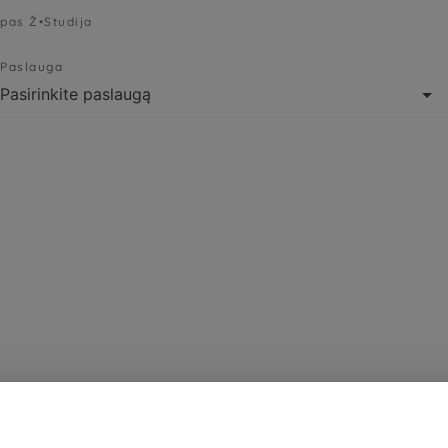
pas Ž•Studija
Paslauga