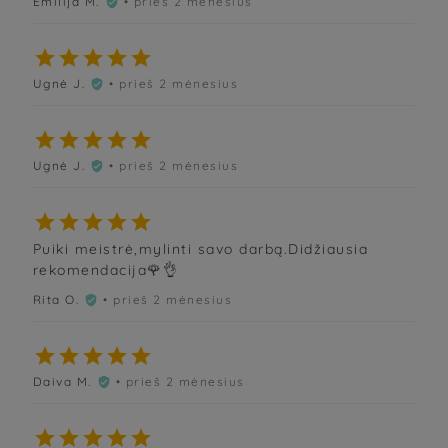
Emilija M.
• prieš 2 mėnesius






Ugnė J.
• prieš 2 mėnesius






Ugnė J.
• prieš 2 mėnesius






Puiki meistrė,mylinti savo darbą.Didžiausia
rekomendacija🌹👌
Rita O.
• prieš 2 mėnesius






Daiva M.
• prieš 2 mėnesius





