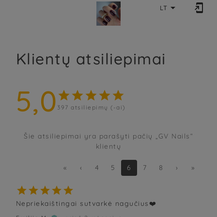


LT
Klientų atsiliepimai
5,0





397
atsiliepimų (-ai)
Šie atsiliepimai yra parašyti pačių „GV Nails“
klientų
«
‹
4
5
6
7
8
›
»





Nepriekaištingai sutvarkė nagučius❤️