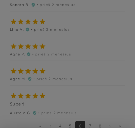
Sonata B.
• prieš 2 mėnesius






Lina V.
• prieš 2 mėnesius






Agnė P.
• prieš 2 mėnesius






Agnė M.
• prieš 2 mėnesius






Super!
Austėja G.
• prieš 2 mėnesius

«
‹
4
5
6
7
8
›
»