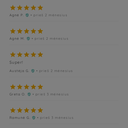





Agnė P.
• prieš 2 mėnesius






Agnė M.
• prieš 2 mėnesius






Super!
Austėja G.
• prieš 2 mėnesius






Greta O.
• prieš 3 mėnesius






Ramunė G.
• prieš 3 mėnesius
