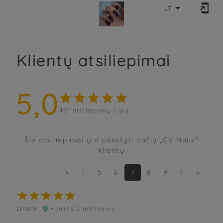


LT
Klientų atsiliepimai
5,0





401
atsiliepimų (-ai)
Šie atsiliepimai yra parašyti pačių „GV Nails“
klientų
«
‹
5
6
7
8
9
›
»





Lina V.
• prieš 2 mėnesius
