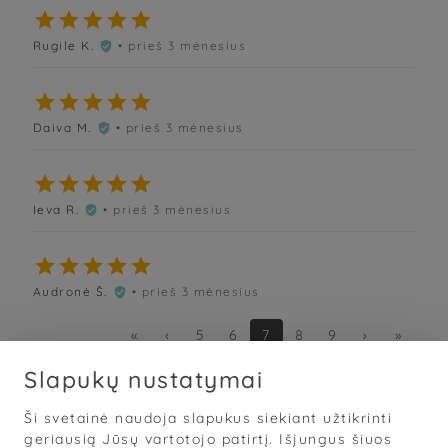





Rugile K.
• prieš 3 mėnesius






Daiva M.
• prieš 3 mėnesius






Ieva R.
• prieš 3 mėnesius






Audronė Š.
• prieš 3 mėnesius

«
‹
5
6
7
8
9
›
»
Slapukų nustatymai
Ši svetainė naudoja slapukus siekiant užtikrinti
Sąlygos
·
Privatumas
·
Slapukai
geriausią Jūsų vartotojo patirtį. Išjungus šiuos