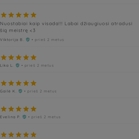





Nuostabiai kaip visada!!! Labai džiaugiuosi atradusi
šią meistrę <3
Viktorija B.
• prieš 2 metus






Lika L.
• prieš 2 metus






Gailė K.
• prieš 2 metus






Evelina P.
• prieš 2 metus





