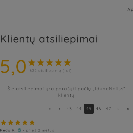
Ap
Klientų atsiliepimai
5,0





622
atsiliepimų (-ai)
Šie atsiliepimai yra parašyti pačių „IdunaNailss“
klientų
«
‹
43
44
45
46
47
›
»





Reda R.
• prieš 2 metus
