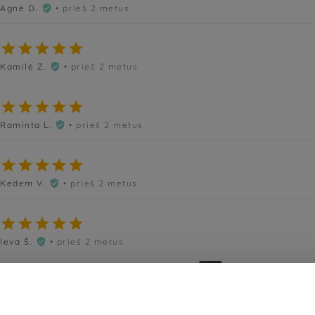
Agnė D.
• prieš 2 metus






Kamilė Z.
• prieš 2 metus






Raminta L.
• prieš 2 metus






Kedem V.
• prieš 2 metus






Ieva Š.
• prieš 2 metus

«
‹
43
44
45
46
47
›
»