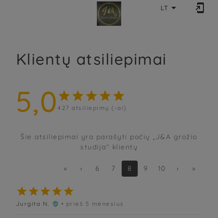


LT
Klientų atsiliepimai
5,0





427
atsiliepimų (-ai)
Šie atsiliepimai yra parašyti pačių „J&A grožio
studija“ klientų
«
‹
6
7
8
9
10
›
»





Jurgita N.
• prieš 5 mėnesius
