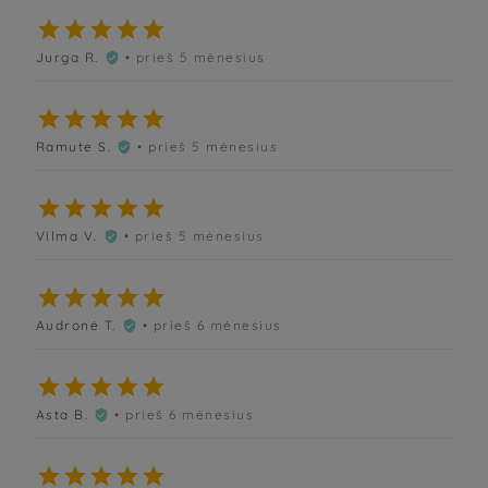





Jurga R.
• prieš 5 mėnesius






Ramute S.
• prieš 5 mėnesius






Vilma V.
• prieš 5 mėnesius






Audronė T.
• prieš 6 mėnesius






Asta B.
• prieš 6 mėnesius





