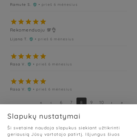
Ramute S.
• prieš 6 mėnesius






Rekomenduoju 💯👌
Lijana T.
• prieš 6 mėnesius






Rasa V.
• prieš 6 mėnesius






Rasa V.
• prieš 6 mėnesius

«
‹
6
7
8
9
10
›
»
Slapukų nustatymai
Ši svetainė naudoja slapukus siekiant užtikrinti
Sąlygos
·
Privatumas
·
Slapukai
geriausią Jūsų vartotojo patirtį. Išjungus šiuos