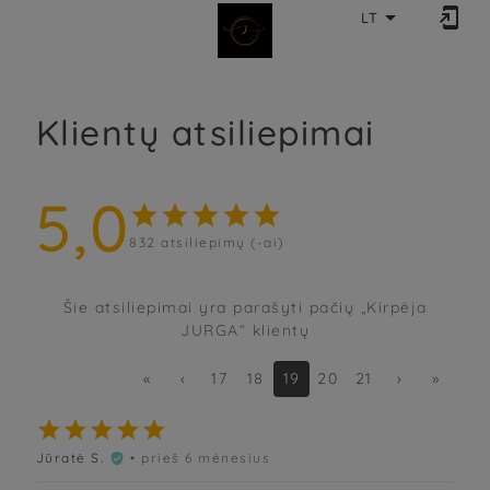


LT
Klientų atsiliepimai
5,0





832
atsiliepimų (-ai)
Šie atsiliepimai yra parašyti pačių „Kirpėja
JURGA“ klientų
«
‹
17
18
19
20
21
›
»





Jūratė S.
• prieš 6 mėnesius
