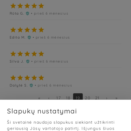





Rūta G.
• prieš 6 mėnesius






Edita M.
• prieš 6 mėnesius






Silva J.
• prieš 6 mėnesius






Dalytė S.
• prieš 6 mėnesius

«
‹
17
18
19
20
21
›
»
Slapukų nustatymai
Ši svetainė naudoja slapukus siekiant užtikrinti
Sąlygos
·
Privatumas
·
Slapukai
geriausią Jūsų vartotojo patirtį. Išjungus šiuos