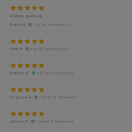





Viskas puiku☺️
Greta N.
• prieš 6 mėnesius






Vita M.
• prieš 6 mėnesius






Evelina D.
• prieš 6 mėnesius






Virginija A.
• prieš 6 mėnesius






Janina M.
• prieš 6 mėnesius
