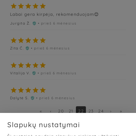





Labai gera kirpėja, rekomenduojam😊
Jurgita Ž.
• prieš 6 mėnesius






Zita Č.
• prieš 6 mėnesius






Vitalija V.
• prieš 6 mėnesius






Dalytė S.
• prieš 6 mėnesius

«
‹
20
21
22
23
24
›
»
Slapukų nustatymai