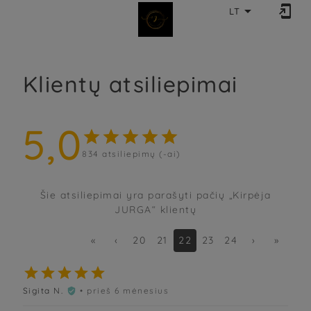


LT
Klientų atsiliepimai
5,0





834
atsiliepimų (-ai)
Šie atsiliepimai yra parašyti pačių „Kirpėja
JURGA“ klientų
«
‹
20
21
22
23
24
›
»





Sigita N.
• prieš 6 mėnesius
