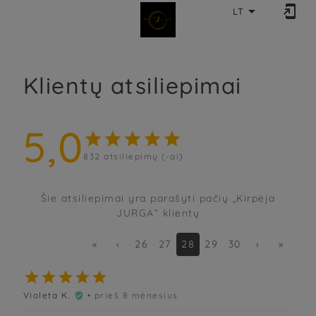


LT
Klientų atsiliepimai
5,0





832
atsiliepimų (-ai)
Šie atsiliepimai yra parašyti pačių „Kirpėja
JURGA“ klientų
«
‹
26
27
28
29
30
›
»





Violeta K.
• prieš 8 mėnesius
