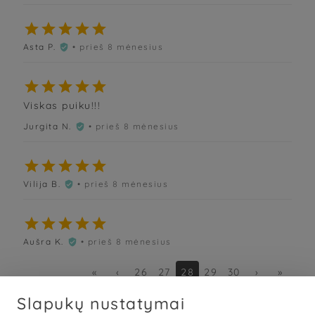





Asta P.
• prieš 8 mėnesius






Viskas puiku!!!
Jurgita N.
• prieš 8 mėnesius






Vilija B.
• prieš 8 mėnesius






Aušra K.
• prieš 8 mėnesius

«
‹
26
27
28
29
30
›
»
Slapukų nustatymai