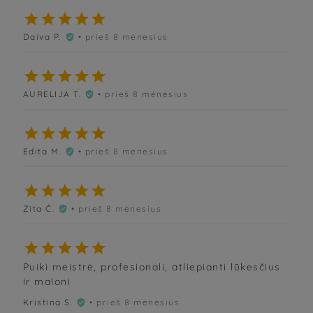





Daiva P.
• prieš 8 mėnesius






AURELIJA T.
• prieš 8 mėnesius






Edita M.
• prieš 8 mėnesius






Zita Č.
• prieš 8 mėnesius






Puiki meistrė, profesionali, atliepianti lūkesčius
ir maloni
Kristina S.
• prieš 8 mėnesius
