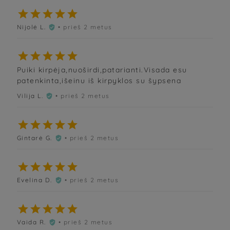





Nijolė L.
• prieš 2 metus






Puiki kirpėja,nuoširdi,patarianti.Visada esu
patenkinta,išeinu iš kirpyklos su šypsena
Vilija L.
• prieš 2 metus






Gintarė G.
• prieš 2 metus






Evelina D.
• prieš 2 metus






Vaida R.
• prieš 2 metus
