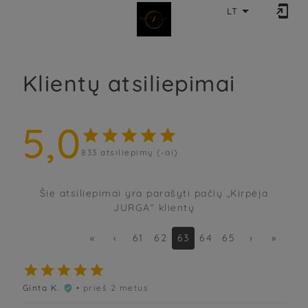


LT
Klientų atsiliepimai
5,0





833
atsiliepimų (-ai)
Šie atsiliepimai yra parašyti pačių „Kirpėja
JURGA“ klientų
«
‹
61
62
63
64
65
›
»





Ginta K.
• prieš 2 metus
