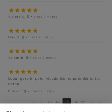





Violeta K.
• prieš 2 metus






Lina N.
• prieš 2 metus






Vaidas B.
• prieš 2 metus






Labai gera kirpeja, visada išeinu patenkinta jos
darbu
Daiva T.
• prieš 2 metus

«
‹
61
62
63
64
65
›
»