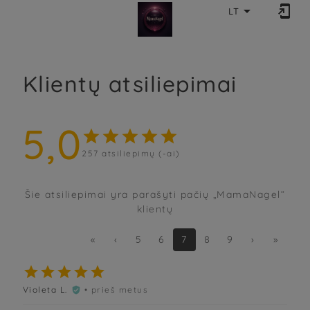


LT
Klientų atsiliepimai
5,0





257
atsiliepimų (-ai)
Šie atsiliepimai yra parašyti pačių „MamaNagel“
klientų
«
‹
5
6
7
8
9
›
»





Violeta L.
• prieš metus
