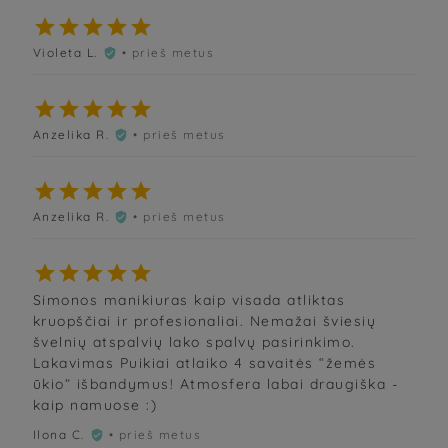





Violeta L.
• prieš metus






Anzelika R.
• prieš metus






Anzelika R.
• prieš metus






Simonos manikiuras kaip visada atliktas
kruopščiai ir profesionaliai. Nemažai šviesių
švelnių atspalvių lako spalvų pasirinkimo.
Lakavimas Puikiai atlaiko 4 savaitės “žemės
ūkio” išbandymus! Atmosfera labai draugiška -
kaip namuose :)
Ilona C.
• prieš metus
