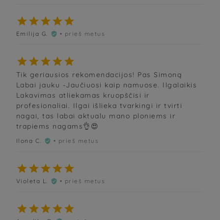





Emilija G.
• prieš metus






Tik geriausios rekomendacijos! Pas Simoną
Labai jauku -Jaučiuosi kaip namuose. Ilgalaikis
Lakavimas atliekamas kruopščisi ir
profesionaliai. Ilgai išlieka tvarkingi ir tvirti
nagai, tas labai aktualu mano ploniems ir
trapiems nagams👌😍
Ilona C.
• prieš metus






Violeta L.
• prieš metus





