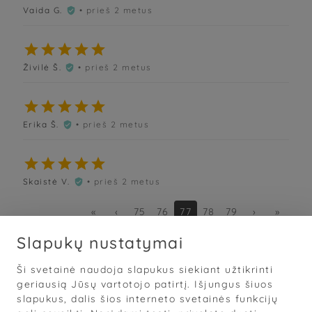
Vaida G.
• prieš 2 metus






Živilė Š.
• prieš 2 metus






Erika Š.
• prieš 2 metus






Skaistė V.
• prieš 2 metus

«
‹
75
76
77
78
79
›
»
Slapukų nustatymai
Ši svetainė naudoja slapukus siekiant užtikrinti
Sąlygos
·
Privatumas
·
Slapukai
geriausią Jūsų vartotojo patirtį. Išjungus šiuos
slapukus, dalis šios interneto svetainės funkcijų
© 2026
„Grožis Saviems“