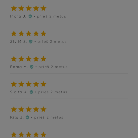





Indra J.
• prieš 2 metus






Živilė Š.
• prieš 2 metus






Roma M.
• prieš 2 metus






Sigita K.
• prieš 2 metus






Rita J.
• prieš 2 metus





