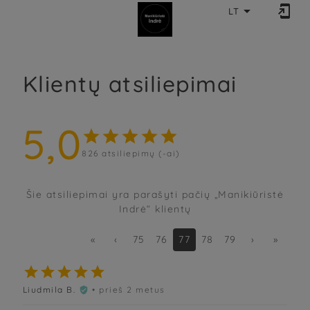


LT
Klientų atsiliepimai
5,0





826
atsiliepimų (-ai)
Šie atsiliepimai yra parašyti pačių „Manikiūristė
Indrė“ klientų
«
‹
75
76
77
78
79
›
»





Liudmila B.
• prieš 2 metus
