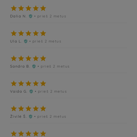





Dalia N.
• prieš 2 metus






Ula L.
• prieš 2 metus






Sandra B.
• prieš 2 metus






Vaida G.
• prieš 2 metus






Živilė Š.
• prieš 2 metus





