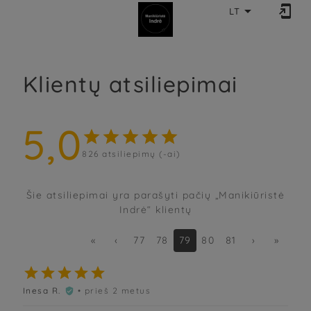


LT
Klientų atsiliepimai
5,0





826
atsiliepimų (-ai)
Šie atsiliepimai yra parašyti pačių „Manikiūristė
Indrė“ klientų
«
‹
77
78
79
80
81
›
»





Inesa R.
• prieš 2 metus
