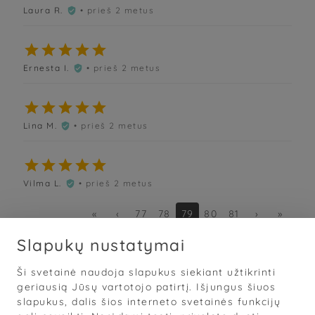
Laura R.
• prieš 2 metus






Ernesta I.
• prieš 2 metus






Lina M.
• prieš 2 metus






Vilma L.
• prieš 2 metus

«
‹
77
78
79
80
81
›
»
Slapukų nustatymai
Ši svetainė naudoja slapukus siekiant užtikrinti
Sąlygos
·
Privatumas
·
Slapukai
geriausią Jūsų vartotojo patirtį. Išjungus šiuos
slapukus, dalis šios interneto svetainės funkcijų
© 2026
„Grožis Saviems“