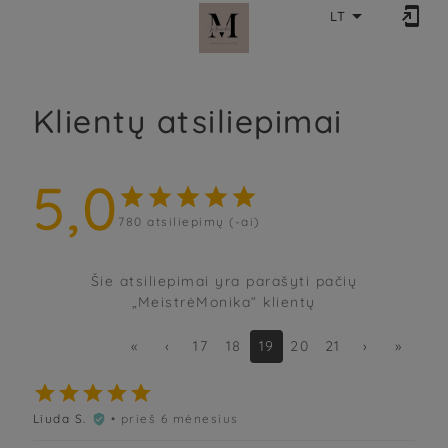


LT
Klientų atsiliepimai
5,0





780
atsiliepimų (-ai)
Šie atsiliepimai yra parašyti pačių
„MeistrėMonika“ klientų
«
‹
17
18
19
20
21
›
»





Liuda S.
• prieš 6 mėnesius
