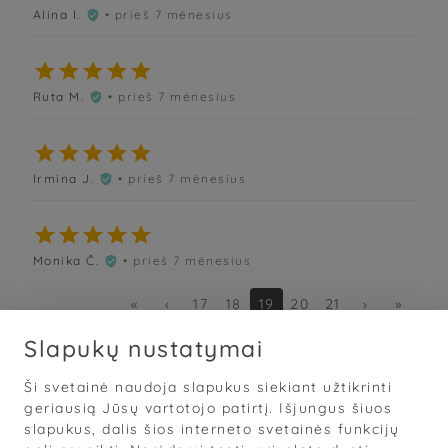
Alina I.
• prieš 7 mėnesius






Ruta M.
• prieš 7 mėnesius






Irmina J.
• prieš 7 mėnesius






Monika Č.
• prieš 7 mėnesius

«
‹
17
18
19
20
21
›
»
Slapukų nustatymai
Ši svetainė naudoja slapukus siekiant užtikrinti
Sąlygos
·
Privatumas
·
Slapukai
geriausią Jūsų vartotojo patirtį. Išjungus šiuos
slapukus, dalis šios interneto svetainės funkcijų
© 2026
„Grožis Saviems“