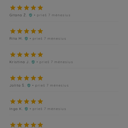





Gitana Ž.
• prieš 7 mėnesius






Rita M.
• prieš 7 mėnesius






Kristina J.
• prieš 7 mėnesius






Jolita Š.
• prieš 7 mėnesius






Inga K.
• prieš 7 mėnesius





