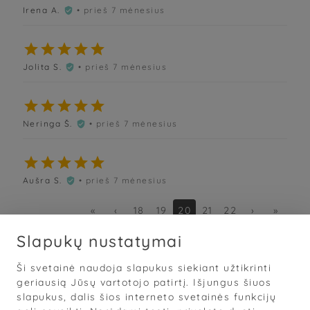
Irena A.
• prieš 7 mėnesius






Jolita S.
• prieš 7 mėnesius






Neringa Š.
• prieš 7 mėnesius






Aušra S.
• prieš 7 mėnesius

«
‹
18
19
20
21
22
›
»
Slapukų nustatymai
Ši svetainė naudoja slapukus siekiant užtikrinti
Sąlygos
·
Privatumas
·
Slapukai
geriausią Jūsų vartotojo patirtį. Išjungus šiuos
slapukus, dalis šios interneto svetainės funkcijų
© 2026
„Grožis Saviems“