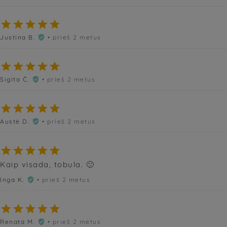





Justina B.
• prieš 2 metus






Sigita Č.
• prieš 2 metus






Austė D.
• prieš 2 metus






Kaip visada, tobula. 🙂
Inga K.
• prieš 2 metus






Renata M.
• prieš 2 metus
