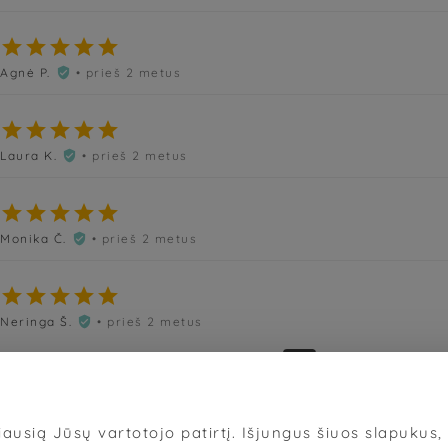





Agnė P.
• prieš 2 metus






Laura K.
• prieš 2 metus






Monika Č.
• prieš 2 metus






Neringa Š.
• prieš 2 metus

«
‹
65
66
67
68
69
›
»
ausią Jūsų vartotojo patirtį. Išjungus šiuos slapukus, d