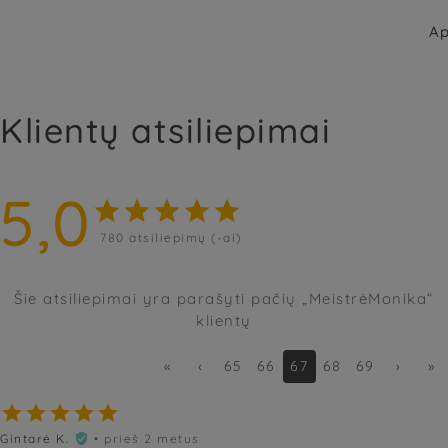
Ap
Klientų atsiliepimai
5,0





780
atsiliepimų (-ai)
Šie atsiliepimai yra parašyti pačių „MeistrėMonika“
klientų
«
‹
65
66
67
68
69
›
»





Gintarė K.
• prieš 2 metus
