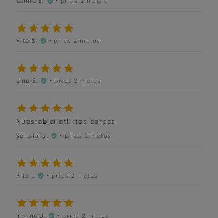
Laima Š.
• prieš 2 metus






Vita S.
• prieš 2 metus






Lina Š.
• prieš 2 metus






Nuostabiai atliktas darbas
Sonata U.
• prieš 2 metus






Rita ..
• prieš 2 metus






Irmina J.
• prieš 2 metus
