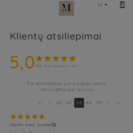


LT
Klientų atsiliepimai
5,0





780
atsiliepimų (-ai)
Šie atsiliepimai yra parašyti pačių
„MeistrėMonika“ klientų
«
‹
66
67
68
69
70
›
»





Idealu kaip visada🥰