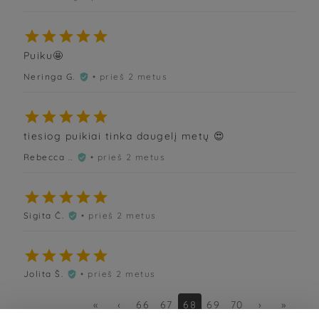





Puiku🤩
Neringa G.
• prieš 2 metus






tiesiog puikiai tinka daugelį metų 😍
Rebecca ..
• prieš 2 metus






Sigita Č.
• prieš 2 metus






Jolita Š.
• prieš 2 metus

«
‹
66
67
68
69
70
›
»