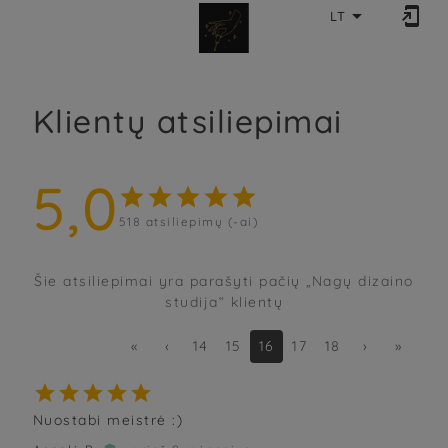


LT
Klientų atsiliepimai
5,0





518
atsiliepimų (-ai)
Šie atsiliepimai yra parašyti pačių „Nagų dizaino
studija“ klientų
«
‹
14
15
16
17
18
›
»





Nuostabi meistrė :)