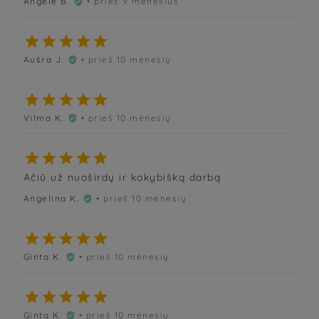
Angelė B.
• prieš 9 mėnesius






Aušra J.
• prieš 10 mėnesių






Vilma K.
• prieš 10 mėnesių






Ačiū už nuoširdų ir kokybišką darbą
Angelina K.
• prieš 10 mėnesių






Ginta K.
• prieš 10 mėnesių






Ginta K.
• prieš 10 mėnesių
