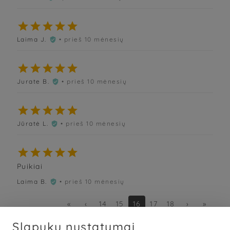





Laima J.
• prieš 10 mėnesių






Jurate B.
• prieš 10 mėnesių






Jūratė L.
• prieš 10 mėnesių






Puikiai
Laima B.
• prieš 10 mėnesių

«
‹
14
15
16
17
18
›
»
Slapukų nustatymai