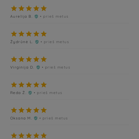





Aurelija B.
• prieš metus






Žydrūnė L.
• prieš metus






Virginija D.
• prieš metus






Reda Ž.
• prieš metus






Oksana M.
• prieš metus





