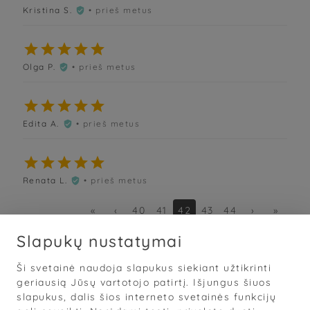
Kristina S.
• prieš metus






Olga P.
• prieš metus






Edita A.
• prieš metus






Renata L.
• prieš metus

«
‹
40
41
42
43
44
›
»
Slapukų nustatymai
Ši svetainė naudoja slapukus siekiant užtikrinti
Sąlygos
·
Privatumas
·
Slapukai
geriausią Jūsų vartotojo patirtį. Išjungus šiuos
slapukus, dalis šios interneto svetainės funkcijų
© 2026
„Grožis Saviems“