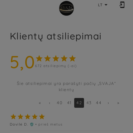


LT
Klientų atsiliepimai
5,0





672
atsiliepimų (-ai)
Šie atsiliepimai yra parašyti pačių „SVAJA“
klientų
«
‹
40
41
42
43
44
›
»





Dovilė D.
• prieš metus
