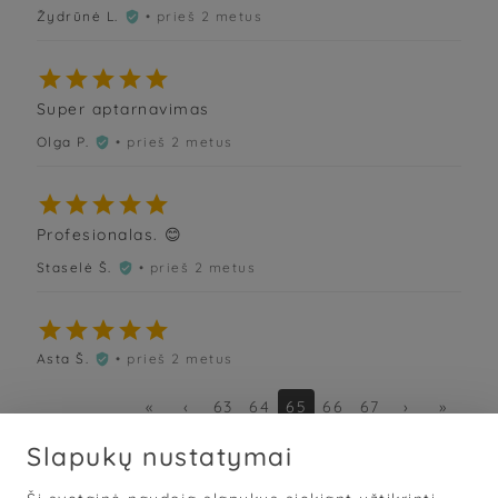
Žydrūnė L.
• prieš 2 metus






Super aptarnavimas
Olga P.
• prieš 2 metus






Profesionalas. 😊
Staselė Š.
• prieš 2 metus






Asta Š.
• prieš 2 metus

«
‹
63
64
65
66
67
›
»
Slapukų nustatymai