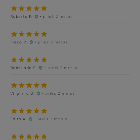





Roberta P.
• prieš 2 metus






Inesa V.
• prieš 2 metus






Raimunda Š.
• prieš 2 metus






Virginija D.
• prieš 2 metus






Edita A.
• prieš 2 metus





