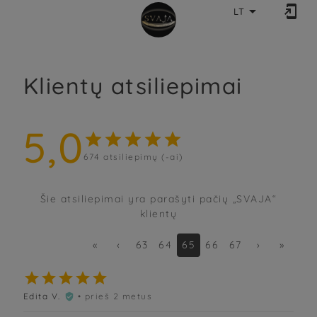


LT
Klientų atsiliepimai
5,0





674
atsiliepimų (-ai)
Šie atsiliepimai yra parašyti pačių „SVAJA“
klientų
«
‹
63
64
65
66
67
›
»





Edita V.
• prieš 2 metus
