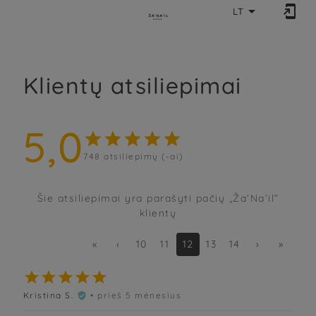


LT
Klientų atsiliepimai
5,0





748
atsiliepimų (-ai)
Šie atsiliepimai yra parašyti pačių „Ža’Na’il“
klientų
«
‹
10
11
12
13
14
›
»





Kristina S.
• prieš 5 mėnesius
