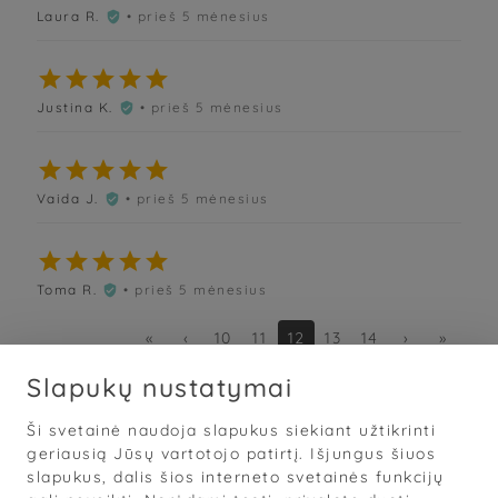
Laura R.
• prieš 5 mėnesius






Justina K.
• prieš 5 mėnesius






Vaida J.
• prieš 5 mėnesius






Toma R.
• prieš 5 mėnesius

«
‹
10
11
12
13
14
›
»
Slapukų nustatymai
Ši svetainė naudoja slapukus siekiant užtikrinti
Sąlygos
·
Privatumas
·
Slapukai
geriausią Jūsų vartotojo patirtį. Išjungus šiuos
slapukus, dalis šios interneto svetainės funkcijų
© 2026
„Grožis Saviems“