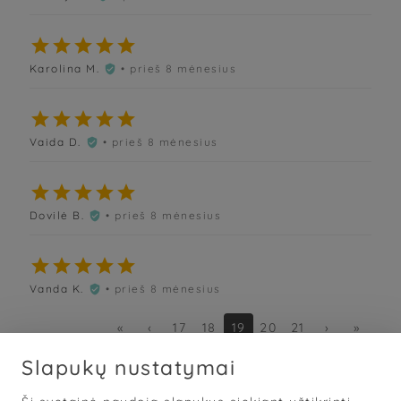





Karolina M.
• prieš 8 mėnesius






Vaida D.
• prieš 8 mėnesius






Dovilė B.
• prieš 8 mėnesius






Vanda K.
• prieš 8 mėnesius

«
‹
17
18
19
20
21
›
»
Slapukų nustatymai