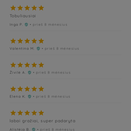





Tobuliausiai
Inga P.
• prieš 8 mėnesius






Valentina M.
• prieš 8 mėnesius






Živilė A.
• prieš 8 mėnesius






Elena K.
• prieš 8 mėnesius






labai gražiai, super padaryta
Alistėja B.
• prieš 8 mėnesius
