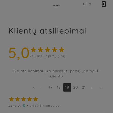


LT
Klientų atsiliepimai
5,0





748
atsiliepimų (-ai)
Šie atsiliepimai yra parašyti pačių „Ža’Na’il“
klientų
«
‹
17
18
19
20
21
›
»





Jana J.
• prieš 8 mėnesius
