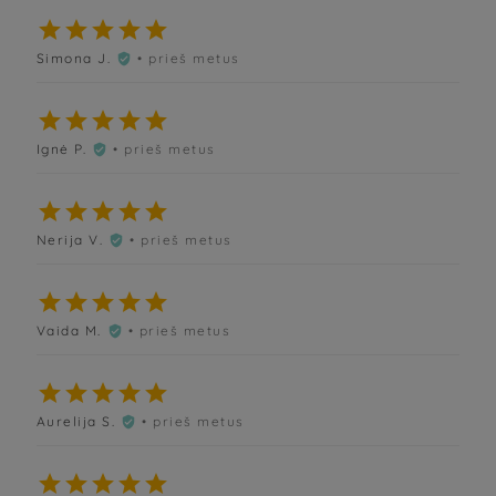





Simona J.
• prieš metus






Ignė P.
• prieš metus






Nerija V.
• prieš metus






Vaida M.
• prieš metus






Aurelija S.
• prieš metus





