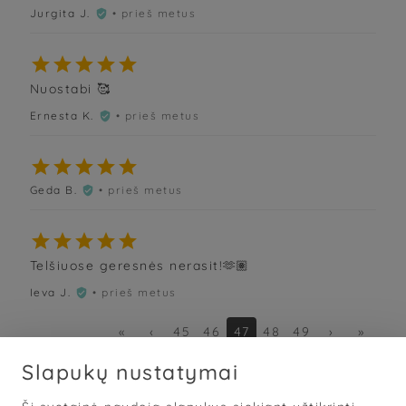
Jurgita J.
• prieš metus






Nuostabi 🥰
Ernesta K.
• prieš metus






Geda B.
• prieš metus






Telšiuose geresnės nerasit!🫶🏽
Ieva J.
• prieš metus

«
‹
45
46
47
48
49
›
»
Slapukų nustatymai