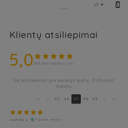


LT
Klientų atsiliepimai
5,0





633
atsiliepimų (-ai)
Šie atsiliepimai yra parašyti pačių „Ž•Studija“
klientų
«
‹
45
46
47
48
49
›
»





Justina J.
• prieš metus
